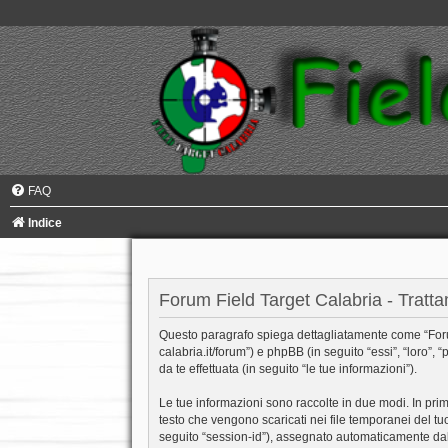
FAQ
Indice
Forum Field Target Calabria - Tratta
Questo paragrafo spiega dettagliatamente come “Forum Fi
calabria.it/forum”) e phpBB (in seguito “essi”, “loro
da te effettuata (in seguito “le tue informazioni”).
Le tue informazioni sono raccolte in due modi. In prim
testo che vengono scaricati nei file temporanei del tu
seguito “session-id”), assegnato automaticamente dal