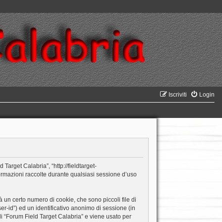
Iscriviti
Login
Target Calabria”, “http://fieldtarget-
ormazioni raccolte durante qualsiasi sessione d’uso
 un certo numero di cookie, che sono piccoli file di
er-id”) ed un identificativo anonimo di sessione (in
i “Forum Field Target Calabria” e viene usato per