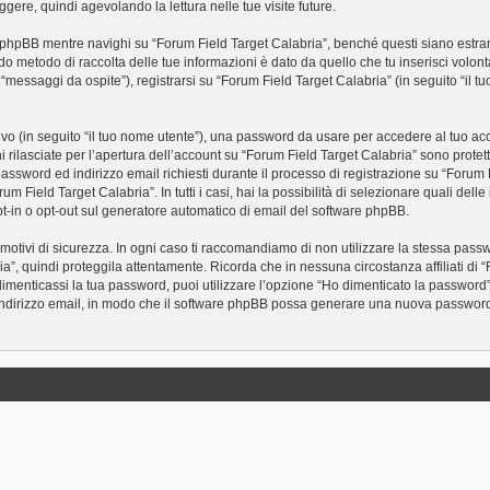
gere, quindi agevolando la lettura nelle tue visite future.
phpBB mentre navighi su “Forum Field Target Calabria”, benché questi siano estra
ondo metodo di raccolta delle tue informazioni è dato da quello che tu inserisci volon
“messaggi da ospite”), registrarsi su “Forum Field Target Calabria” (in seguito “il tu
tivo (in seguito “il tuo nome utente”), una password da usare per accedere al tuo acc
ni rilasciate per l’apertura dell’account su “Forum Field Target Calabria” sono protett
password ed indirizzo email richiesti durante il processo di registrazione su “Forum 
um Field Target Calabria”. In tutti i casi, hai la possibilità di selezionare quali del
 opt-in o opt-out sul generatore automatico di email del software phpBB.
otivi di sicurezza. In ogni caso ti raccomandiamo di non utilizzare la stessa passwo
a”, quindi proteggila attentamente. Ricorda che in nessuna circostanza affiliati di
dimenticassi la tua password, puoi utilizzare l’opzione “Ho dimenticato la passwor
d indirizzo email, in modo che il software phpBB possa generare una nuova passwor