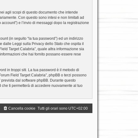
nei agli scopi di questo documento che intende
tariamente. Con questo sono intesi e non limitati ad
o account”) e l’invio di messaggi dopo la registrazione
ount (in seguito “la tua password”) ed un indirizzo
e dalle Leggi sulla Privacy dello Stato che ospita il
Field Target Calabria”, quale altra informazione sia
le informazioni che hai fornito possano essere rese
rd in troppi siti. La tua password è il metodo di
 “Forum Field Target Calabria”, phpBB o terzi possono
d” prevista dal software phpBB. Durante questo
d che ti permetterà di accedere nuovamente al tuo
Cancella cookie
Tutti gli orari sono
UTC+02:00