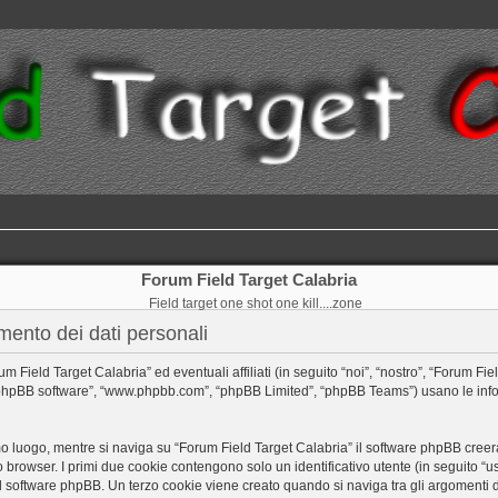
Forum Field Target Calabria
Field target one shot one kill....zone
mento dei dati personali
eld Target Calabria” ed eventuali affiliati (in seguito “noi”, “nostro”, “Forum Field 
”, “phpBB software”, “www.phpbb.com”, “phpBB Limited”, “phpBB Teams”) usano le inf
o luogo, mentre si naviga su “Forum Field Target Calabria” il software phpBB creerà
o browser. I primi due cookie contengono solo un identificativo utente (in seguito “us
 software phpBB. Un terzo cookie viene creato quando si naviga tra gli argomenti d