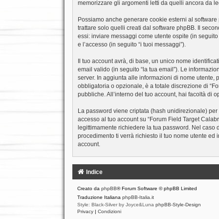
memorizzare gli argomenti letti da quelli ancora da leg
Possiamo anche generare cookie esterni al software 
trattare solo quelli creati dal software phpBB. Il sec
essi: inviare messaggi come utente ospite (in seguito 
e l’accesso (in seguito “i tuoi messaggi”).
Il tuo account avrà, di base, un unico nome identifica
email valido (in seguito “la tua email”). Le informazio
server. In aggiunta alle informazioni di nome utente, 
obbligatoria o opzionale, è a totale discrezione di “For
pubbliche. All’interno del tuo account, hai facoltà di
La password viene criptata (hash unidirezionale) per m
accesso al tuo account su “Forum Field Target Calabri
legittimamente richiedere la tua password. Nel caso 
procedimento ti verrà richiesto il tuo nome utente e
account.
Indice
Creato da
phpBB
® Forum Software © phpBB Limited
Traduzione Italiana
phpBB-Italia.it
Style: Black-Silver by Joyce&Luna
phpBB-Style-Design
Privacy
|
Condizioni