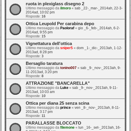
ruota in plexiglass disegno 2
Ultimo messaggio da
ilmoro
«
sab _22-_mar-_2014ah, 22-3-
2014ad, 10:02 pm
Risposte:
16
Ottica Leupold Per carabina depo
Ultimo messaggio da
Paoloraf
«
gio _6-_feb-_2014ah, 6-2-
2014ad, 9:55 pm
Risposte:
15
Vignettatura dell'ottica
Ultimo messaggio da
sniper5
«
dom _1-_dic-_2013ah, 1-12-
2013ad, 8:28 pm
Risposte:
3
Bersaglio taratura
Ultimo messaggio da
tonino007
«
sab _9-_nov-_2013ah, 9-
11-2013ad, 3:20 pm
Risposte:
8
ATTRAZIONE "BANCARELLA"
Ultimo messaggio da
Luke
«
sab _9-_nov-_2013ah, 9-11-
2013ad, 10:03 am
Risposte:
10
Ottica per diana 25 senza scina
Ultimo messaggio da
prince
«
ven _8-_nov-_2013ah, 8-11-
2013ad, 3:17 pm
Risposte:
11
PARALLASSE BLOCCATO
Ultimo messaggio da
filemone
«
lun _16-_set-_2013ah, 16-