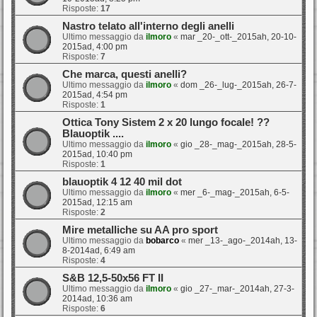
Risposte:
17
Nastro telato all'interno degli anelli
Ultimo messaggio da
ilmoro
«
mar _20-_ott-_2015ah, 20-10-
2015ad, 4:00 pm
Risposte:
7
Che marca, questi anelli?
Ultimo messaggio da
ilmoro
«
dom _26-_lug-_2015ah, 26-7-
2015ad, 4:54 pm
Risposte:
1
Ottica Tony Sistem 2 x 20 lungo focale! ??
Blauoptik ....
Ultimo messaggio da
ilmoro
«
gio _28-_mag-_2015ah, 28-5-
2015ad, 10:40 pm
Risposte:
1
blauoptik 4 12 40 mil dot
Ultimo messaggio da
ilmoro
«
mer _6-_mag-_2015ah, 6-5-
2015ad, 12:15 am
Risposte:
2
Mire metalliche su AA pro sport
Ultimo messaggio da
bobarco
«
mer _13-_ago-_2014ah, 13-
8-2014ad, 6:49 am
Risposte:
4
S&B 12,5-50x56 FT II
Ultimo messaggio da
ilmoro
«
gio _27-_mar-_2014ah, 27-3-
2014ad, 10:36 am
Risposte:
6