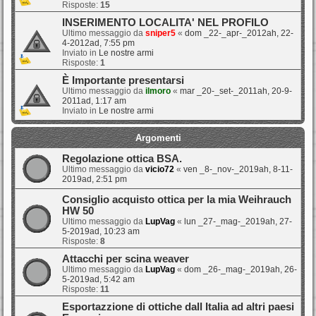
Risposte:
15
INSERIMENTO LOCALITA' NEL PROFILO
Ultimo messaggio da
sniper5
«
dom _22-_apr-_2012ah, 22-
4-2012ad, 7:55 pm
Inviato in
Le nostre armi
Risposte:
1
È Importante presentarsi
Ultimo messaggio da
ilmoro
«
mar _20-_set-_2011ah, 20-9-
2011ad, 1:17 am
Inviato in
Le nostre armi
Argomenti
Regolazione ottica BSA.
Ultimo messaggio da
vicio72
«
ven _8-_nov-_2019ah, 8-11-
2019ad, 2:51 pm
Consiglio acquisto ottica per la mia Weihrauch
HW 50
Ultimo messaggio da
LupVag
«
lun _27-_mag-_2019ah, 27-
5-2019ad, 10:23 am
Risposte:
8
Attacchi per scina weaver
Ultimo messaggio da
LupVag
«
dom _26-_mag-_2019ah, 26-
5-2019ad, 5:42 am
Risposte:
11
Esportazzione di ottiche dall Italia ad altri paesi