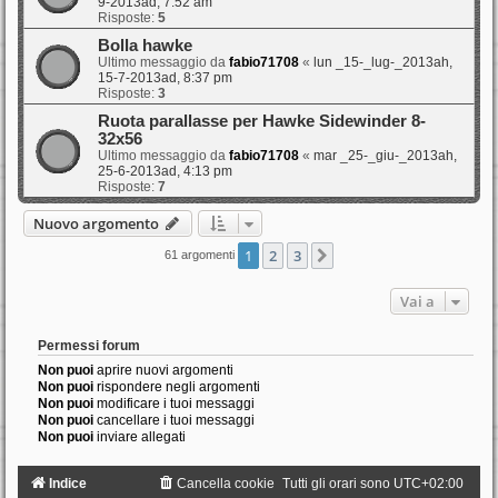
9-2013ad, 7:52 am
Risposte:
5
Bolla hawke
Ultimo messaggio da
fabio71708
«
lun _15-_lug-_2013ah,
15-7-2013ad, 8:37 pm
Risposte:
3
Ruota parallasse per Hawke Sidewinder 8-
32x56
Ultimo messaggio da
fabio71708
«
mar _25-_giu-_2013ah,
25-6-2013ad, 4:13 pm
Risposte:
7
Nuovo argomento
1
2
3
Prossimo
61 argomenti
Vai a
Permessi forum
Non puoi
aprire nuovi argomenti
Non puoi
rispondere negli argomenti
Non puoi
modificare i tuoi messaggi
Non puoi
cancellare i tuoi messaggi
Non puoi
inviare allegati
Indice
Cancella cookie
Tutti gli orari sono
UTC+02:00