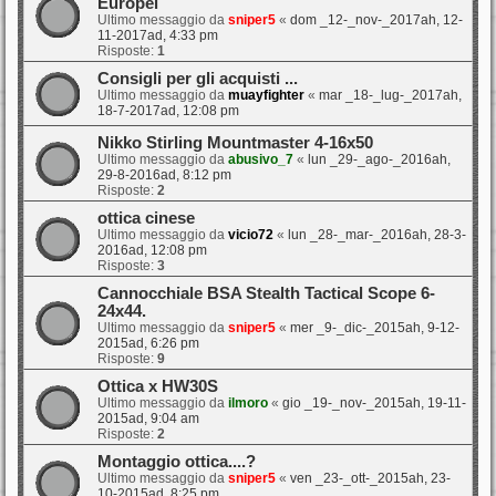
Europei
Ultimo messaggio da
sniper5
«
dom _12-_nov-_2017ah, 12-
11-2017ad, 4:33 pm
Risposte:
1
Consigli per gli acquisti ...
Ultimo messaggio da
muayfighter
«
mar _18-_lug-_2017ah,
18-7-2017ad, 12:08 pm
Nikko Stirling Mountmaster 4-16x50
Ultimo messaggio da
abusivo_7
«
lun _29-_ago-_2016ah,
29-8-2016ad, 8:12 pm
Risposte:
2
ottica cinese
Ultimo messaggio da
vicio72
«
lun _28-_mar-_2016ah, 28-3-
2016ad, 12:08 pm
Risposte:
3
Cannocchiale BSA Stealth Tactical Scope 6-
24x44.
Ultimo messaggio da
sniper5
«
mer _9-_dic-_2015ah, 9-12-
2015ad, 6:26 pm
Risposte:
9
Ottica x HW30S
Ultimo messaggio da
ilmoro
«
gio _19-_nov-_2015ah, 19-11-
2015ad, 9:04 am
Risposte:
2
Montaggio ottica....?
Ultimo messaggio da
sniper5
«
ven _23-_ott-_2015ah, 23-
10-2015ad, 8:25 pm