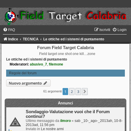
FAQ
Iscriviti
Login
Indice
TECNICA
Le ottiche ed i sistemi di puntamento
Forum Field Target Calabria
Field target one shot one kill....zone
Le ottiche ed i sistemi di puntamento
Moderatori:
abusivo_7
,
filemone
Regole del forum
Nuovo argomento
1
2
3
Prossimo
61 argomenti
Annunci
Sondaggio-Valutazione vuoi che il Forum
continui?
Ultimo messaggio da
ilmoro
«
sab _10-_ago-_2013ah, 10-8-
2013ad, 11:56 pm
Inviato in
Le nostre armi