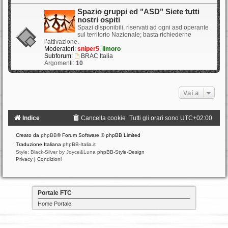
Spazio gruppi ed "ASD" Siete tutti
nostri ospiti
Spazi disponibili, riservati ad ogni asd operante
sul territorio Nazionale; basta richiederne
l’attivazione.
Moderatori:
sniper5
,
ilmoro
Subforum:
BRAC Italia
Argomenti:
10
Vai a
Indice
Cancella cookie
Tutti gli orari sono
UTC+02:00
Creato da
phpBB
® Forum Software © phpBB Limited
Traduzione Italiana
phpBB-Italia.it
Style: Black-Silver by Joyce&Luna
phpBB-Style-Design
Privacy
|
Condizioni
Portale FTC
Home Portale