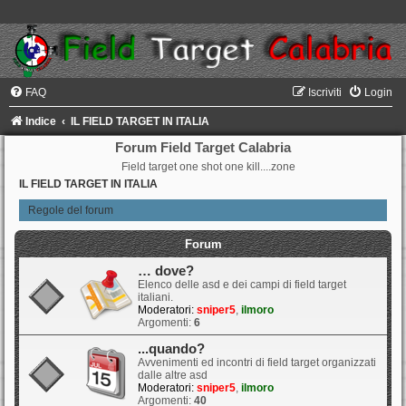
FAQ
Iscriviti
Login
Indice
IL FIELD TARGET IN ITALIA
Forum Field Target Calabria
Field target one shot one kill....zone
IL FIELD TARGET IN ITALIA
Regole del forum
Forum
… dove?
Elenco delle asd e dei campi di field target
italiani.
Moderatori:
sniper5
,
ilmoro
Argomenti:
6
...quando?
Avvenimenti ed incontri di field target organizzati
dalle altre asd
Moderatori:
sniper5
,
ilmoro
Argomenti:
40