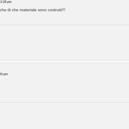
 3:28 pm
he di che materiale sono costruiti!!!
20 pm