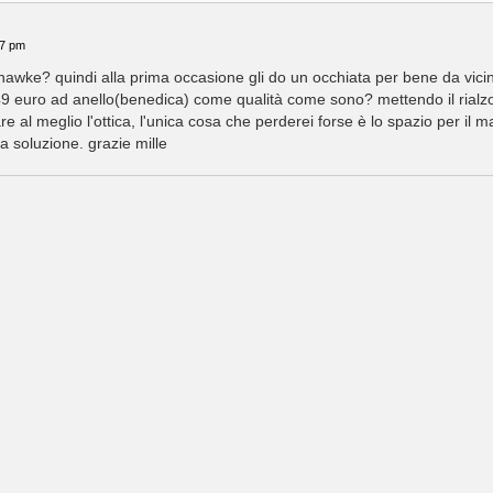
07 pm
la hawke? quindi alla prima occasione gli do un occhiata per bene da vic
 euro ad anello(benedica) come qualità come sono? mettendo il rialzo
e al meglio l'ottica, l'unica cosa che perderei forse è lo spazio per il m
na soluzione. grazie mille