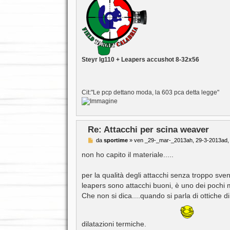
Steyr lg110 + Leapers accushot 8-32x56
Cit:"Le pcp dettano moda, la 603 pca detta legge"
Re: Attacchi per scina weaver
M
da
sportime
»
ven _29-_mar-_2013ah, 29-3-2013ad,
e
s
non ho capito il materiale.....
s
a
g
per la qualità degli attacchi senza troppo sve
g
leapers sono attacchi buoni, è uno dei pochi ma
i
o
Che non si dica....quando si parla di ottiche d
dilatazioni termiche.