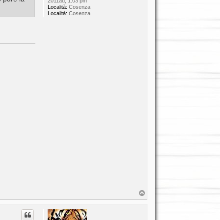
2011ad, 1:03 pm
Località:
Cosenza
Località:
Cosenza
T
o
p