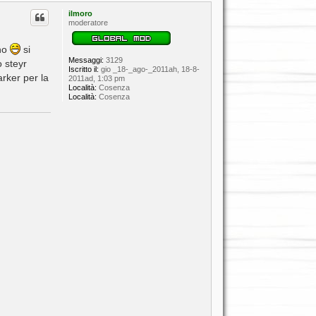
p
ilmoro
moderatore
ino
si
Messaggi:
3129
 steyr
Iscritto il:
gio _18-_ago-_2011ah, 18-8-
arker per la
2011ad, 1:03 pm
Località:
Cosenza
Località:
Cosenza