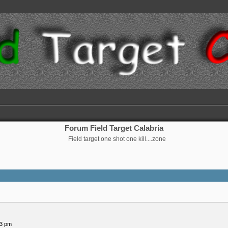
Forum Field Target Calabria
Field target one shot one kill....zone
13 pm