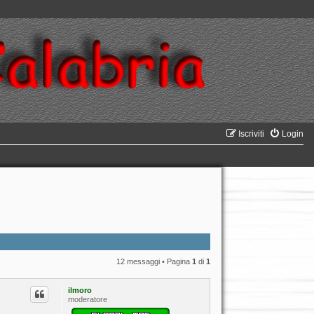
Iscriviti
Login
12 messaggi • Pagina
1
di
1
ilmoro
moderatore