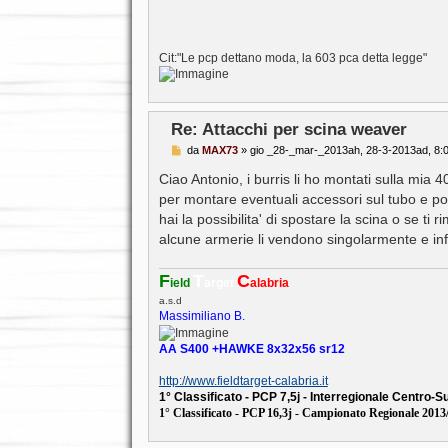
Cit:"Le pcp dettano moda, la 603 pca detta legge"
Re: Attacchi per scina weaver
M
da
MAX73
»
gio _28-_mar-_2013ah, 28-3-2013ad, 8:
e
s
Ciao Antonio, i burris li ho montati sulla mi
s
per montare eventuali accessori sul tubo e poc
a
g
hai la possibilita' di spostare la scina o se ti
g
alcune armerie li vendono singolarmente e infat
i
o
F
T
C
ield
arget
alabria
a.s.d
Massimiliano B.
AA S400 +HAWKE 8x32x56 sr12
http://www.fieldtarget-calabria.it
1° Classificato - PCP 7,5j - Interregionale Centro-
1° Classificato - PCP 16,3j - Campionato Regionale 2013