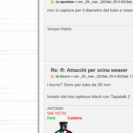
M
da
sportime
»
ven _29-_mar-_2013ah, 29-3-2013ad,
e
s
non si capisce per il diametro del tubo e neanc
s
a
g
g
i
Semper Fidelis
o
Re: R: Attacchi per scina weaver
M
da
ilmoro
»
ven _29-_mar-_2013ah, 29-3-2013ad, 7:
e
s
I burris? Sono per tubo da 30 mm
s
a
g
Inviato dal mio optimus black con Tapatalk 2
g
i
o
ANTONIO
VAE VICTIS
Field
Target
Calabria