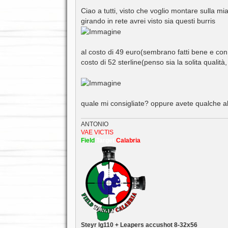
e
s
Ciao a tutti, visto che voglio montare sulla mi
s
girando in rete avrei visto sia questi burris
a
g
g
i
o
al costo di 49 euro(sembrano fatti bene e con 
costo di 52 sterline(penso sia la solita qualità,
quale mi consigliate? oppure avete qualche al
ANTONIO
VAE VICTIS
Field
Target
Calabria
Steyr lg110 + Leapers accushot 8-32x56