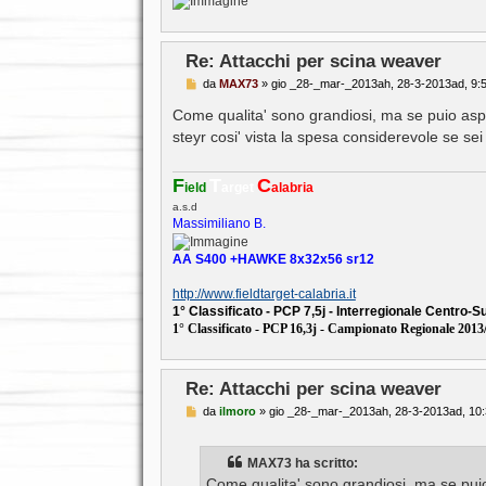
Re: Attacchi per scina weaver
M
da
MAX73
»
gio _28-_mar-_2013ah, 28-3-2013ad, 9:
e
s
Come qualita' sono grandiosi, ma se puio aspet
s
steyr cosi' vista la spesa considerevole se se
a
g
g
i
F
T
C
ield
arget
alabria
o
a.s.d
Massimiliano B.
AA S400 +HAWKE 8x32x56 sr12
http://www.fieldtarget-calabria.it
1° Classificato - PCP 7,5j - Interregionale Centro-
1° Classificato - PCP 16,3j - Campionato Regionale 2013
Re: Attacchi per scina weaver
M
da
ilmoro
»
gio _28-_mar-_2013ah, 28-3-2013ad, 10
e
s
s
MAX73 ha scritto:
a
g
Come qualita' sono grandiosi, ma se puio 