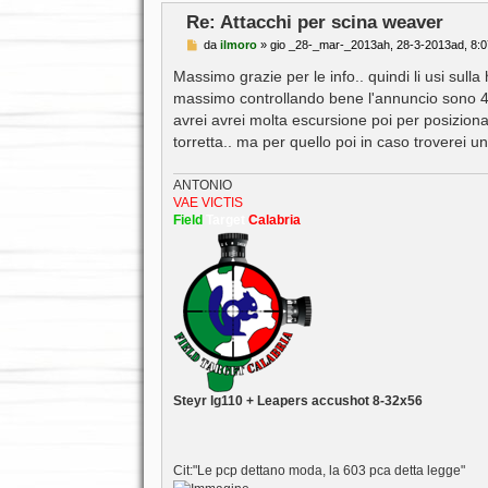
Re: Attacchi per scina weaver
M
da
ilmoro
»
gio _28-_mar-_2013ah, 28-3-2013ad, 8:
e
s
Massimo grazie per le info.. quindi li usi sul
s
massimo controllando bene l'annuncio sono 49
a
g
avrei avrei molta escursione poi per posizionar
g
torretta.. ma per quello poi in caso troverei u
i
o
ANTONIO
VAE VICTIS
Field
Target
Calabria
Steyr lg110 + Leapers accushot 8-32x56
Cit:"Le pcp dettano moda, la 603 pca detta legge"