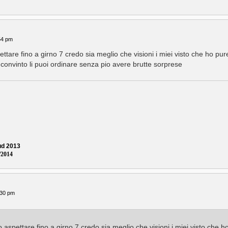
54 pm
tare fino a girno 7 credo sia meglio che visioni i miei visto che ho pur
i convinto li puoi ordinare senza pio avere brutte sorprese
Sud 2013
/2014
:30 pm
aspettare fino a girno 7 credo sia meglio che visioni i miei visto che h