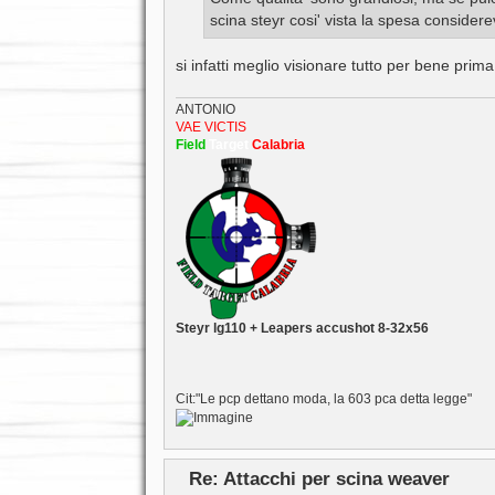
g
scina steyr cosi' vista la spesa consider
i
o
si infatti meglio visionare tutto per bene prima
ANTONIO
VAE VICTIS
Field
Target
Calabria
Steyr lg110 + Leapers accushot 8-32x56
Cit:"Le pcp dettano moda, la 603 pca detta legge"
Re: Attacchi per scina weaver