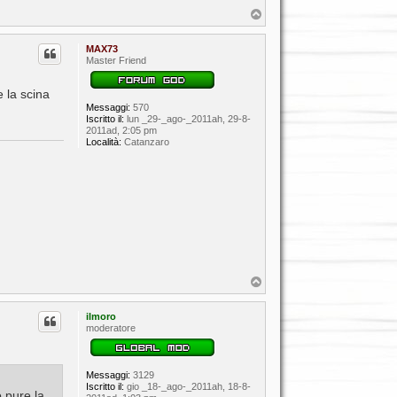
T
o
p
MAX73
Master Friend
e la scina
Messaggi:
570
Iscritto il:
lun _29-_ago-_2011ah, 29-8-
2011ad, 2:05 pm
Località:
Catanzaro
T
o
p
ilmoro
moderatore
Messaggi:
3129
Iscritto il:
gio _18-_ago-_2011ah, 18-8-
o pure la