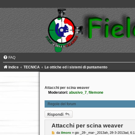
FAQ
Indice
TECNICA
Le ottiche ed i sistemi di puntamento
Attacchi per scina weaver
Moderatori:
abusivo_7
,
filemone
Regole del forum
Rispondi
Attacchi per scina weaver
M
da
ilmoro
»
gio _28-_mar-_2013ah, 28-3-2013ad, 6: