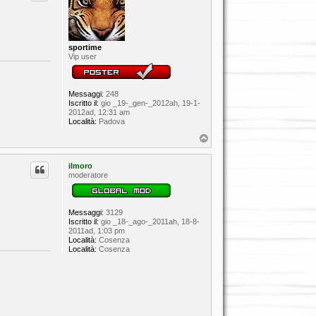
sportime
Vip user
Messaggi:
248
Iscritto il:
gio _19-_gen-_2012ah, 19-1-
2012ad, 12:31 am
Località:
Padova
T
o
p
ilmoro
moderatore
Messaggi:
3129
Iscritto il:
gio _18-_ago-_2011ah, 18-8-
2011ad, 1:03 pm
Località:
Cosenza
Località:
Cosenza