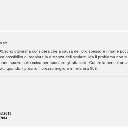
00 pm
a 400,sono ottimi ma considera che a causa del loro spessore rimane poc
a possibilita di regolare la distanza dell'oculare. Ma il problema non s
 rimane spazio sulla scina per spostare gli attacchi . Controlla bene il pre
ti quando li presi io il prezzo migliore in rete era 98€
Sud 2013
/2014