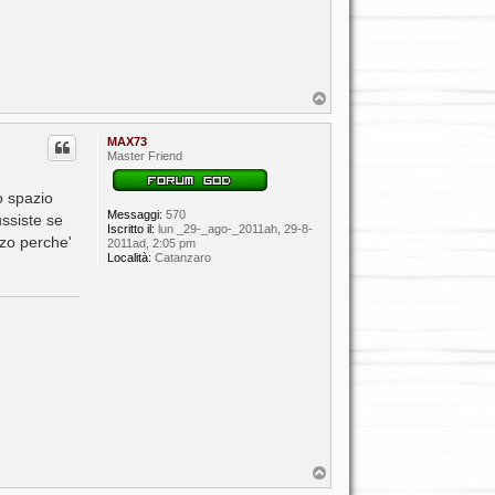
T
o
p
MAX73
Master Friend
o spazio
Messaggi:
570
ussiste se
Iscritto il:
lun _29-_ago-_2011ah, 29-8-
zzo perche'
2011ad, 2:05 pm
Località:
Catanzaro
T
o