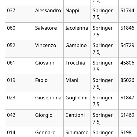
037
Alessandro
Nappi
Springer
51744
7,5J
060
Salvatore
Iacolenna
Springer
51846
7,5J
052
Vincenzo
Gambino
Springer
54729
7,5J
061
Giovanni
Trocchia
Springer
45806
7,5J
019
Fabio
Miani
Springer
85026
7,5J
023
Giuseppina
Guglielmi
Springer
51847
7,5J
042
Giorgio
Centioni
Springer
51469
7,5J
014
Gennaro
Sinimarco
Springer
5198