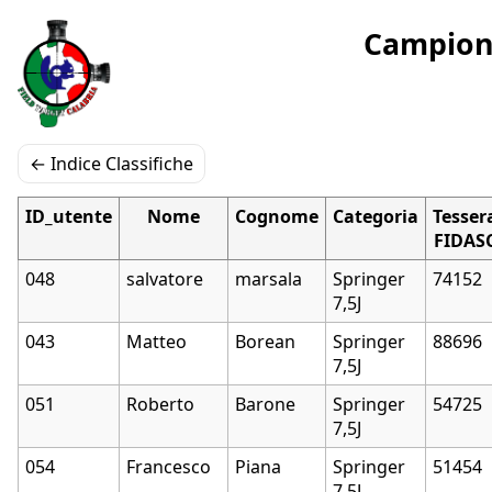
Campiona
← Indice Classifiche
ID_utente
Nome
Cognome
Categoria
Tesser
FIDAS
048
salvatore
marsala
Springer
74152
7,5J
043
Matteo
Borean
Springer
88696
7,5J
051
Roberto
Barone
Springer
54725
7,5J
054
Francesco
Piana
Springer
51454
7,5J