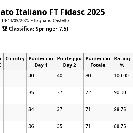
to Italiano FT Fidasc 2025
13-14/09/2025 – Fagnano Castello
🏆 Classifica: Springer 7,5J
a
Country
Punteggio
Punteggio
Punteggio
Rating
C
Day 1
Day 2
Totale
%
40
40
80
100.00
35
37
72
90.00
34
37
71
88.75
36
35
71
88.75