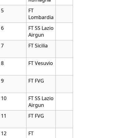
5
FT
Lombardia
6
FT SS Lazio
Airgun
7
FT Sicilia
8
FT Vesuvio
9
FT FVG
10
FT SS Lazio
Airgun
11
FT FVG
12
FT