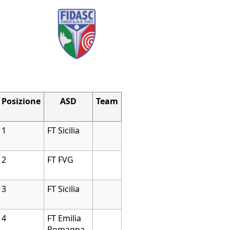
Posizione
ASD
Team
1
FT Sicilia
2
FT FVG
3
FT Sicilia
4
FT Emilia
Romagna